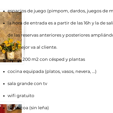
espacios de juego (pimpom, dardos, juegos de mes
la hora de entrada es a partir de las 16h y la de s
de las reservas anteriores y posteriores amplián
que mejor va al cliente.
jardín, 200 m2 con césped y plantas
cocina equipada (platos, vasos, nevera, ...)
sala grande con tv
wifi gratuito
barbacoa (sin leña)