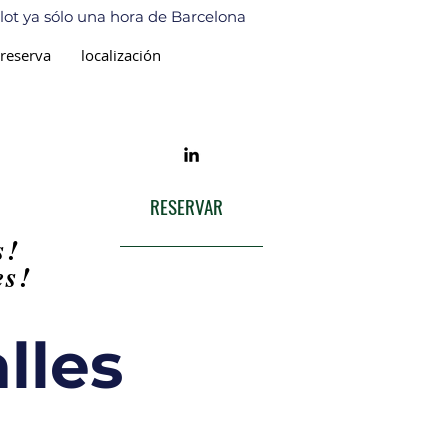
Olot ya sólo una hora de Barcelona
reserva
localización
RESERVAR
s!
es!
les​