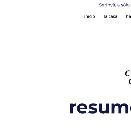
Serinyà, a sól
inicio
la casa
ha
C
resume